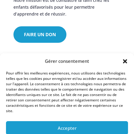
Notre mission est de combattre la faim chez les
enfants défavorisés pour leur permettre
d’apprendre et de réussir.
FAIRE UN DON
Menu
Gérer consentement
Accueil
Pour offrir les meilleures expériences, nous utilisons des technologies
S’impliquer
telles que les cookies pour enregistrer et/ou accéder aux informations
sur l'appareil. Le consentement à ces technologies nous permettra de
Contact
traiter des données telles que le comportement de navigation ou des
identifiants uniques sur ce site. Le fait de ne pas consentir ou de
Rapport Annuel 2023-2024 de la Fondation
retirer son consentement peut affecter négativement certaines
caractéristiques et fonctions de ce site et de votre expérience sur ce
site.
Contact
304 Chemin Vanier, Gatineau, QC, J9J 1E7
Accepter